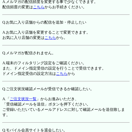
A.メルマガの配信頻度を変更する事で少なくできます。
配信頻度の変更は
こちら
からお手続きください。
Q.お気に入り店舗からの配信を追加・停止したい
A.お気に入り店舗を変更することで変更できます。
お気に入り店舗の変更は
こちら
から。
Q.メルマガが配信されません。
A.端末のフィルタリング設定をご確認ください。
また、ドメイン指定受信の設定を行うことで受信できます。
ドメイン指定受信の設定方法は
こちら
から
Q.ご注文状況確認メールが受信できるか確認したい。
A.「
ご注文状況一覧
」からお進みいただき、
「受信確認メールを送信」ボタンを押下ください。
ご登録いただいているメールアドレスに対して確認メールを送信致しま
す。
Q.モバイル会員サイトを退会したい。