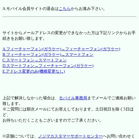
A.モバイル会員サイトの退会は
こちら
からお進み下さい。
サイトからメールアドレスの変更ができなかった方は下記リンクからお手
続きをお願い致します。
A.フィーチャーフォン(ガラケー)→フィーチャーフォン(ガラケー)
B.フィーチャーフォン(ガラケー)→スマートフォン
C.スマートフォン→スマートフォン
D.スマートフォン→フィーチャーフォン(ガラケー)
E.アドレス変更のみ(機種変更なし)
上記で解決しなかった場合は、
モバイル事務局
までメールでご連絡お願い
致します。
※ご質問には順次メールにてお答えしております。土日祝日を除く5日ほ
ど、
お待ちいただくこともございますのでご了承ください。
※店舗については、
ノジマカスタマーサポートセンター
へお問い合わせく