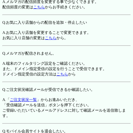
A.メルマガの配信頻度を変更する事で少なくできます。
配信頻度の変更は
こちら
からお手続きください。
Q.お気に入り店舗からの配信を追加・停止したい
A.お気に入り店舗を変更することで変更できます。
お気に入り店舗の変更は
こちら
から。
Q.メルマガが配信されません。
A.端末のフィルタリング設定をご確認ください。
また、ドメイン指定受信の設定を行うことで受信できます。
ドメイン指定受信の設定方法は
こちら
から
Q.ご注文状況確認メールが受信できるか確認したい。
A.「
ご注文状況一覧
」からお進みいただき、
「受信確認メールを送信」ボタンを押下ください。
ご登録いただいているメールアドレスに対して確認メールを送信致しま
す。
Q.モバイル会員サイトを退会したい。