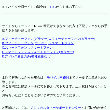
A.モバイル会員サイトの退会は
こちら
からお進み下さい。
サイトからメールアドレスの変更ができなかった方は下記リンクからお手
続きをお願い致します。
A.フィーチャーフォン(ガラケー)→フィーチャーフォン(ガラケー)
B.フィーチャーフォン(ガラケー)→スマートフォン
C.スマートフォン→スマートフォン
D.スマートフォン→フィーチャーフォン(ガラケー)
E.アドレス変更のみ(機種変更なし)
上記で解決しなかった場合は、
モバイル事務局
までメールでご連絡お願い
致します。
※ご質問には順次メールにてお答えしております。土日祝日を除く5日ほ
ど、
お待ちいただくこともございますのでご了承ください。
※店舗については、
ノジマカスタマーサポートセンター
へお問い合わせく