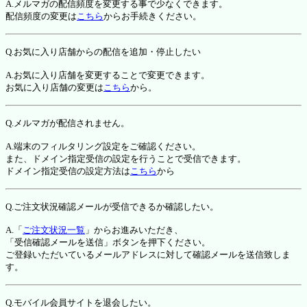
A.メルマガの配信頻度を変更する事で少なくできます。
配信頻度の変更は
こちら
からお手続きください。
Q.お気に入り店舗からの配信を追加・停止したい
A.お気に入り店舗を変更することで変更できます。
お気に入り店舗の変更は
こちら
から。
Q.メルマガが配信されません。
A.端末のフィルタリング設定をご確認ください。
また、ドメイン指定受信の設定を行うことで受信できます。
ドメイン指定受信の設定方法は
こちら
から
Q.ご注文状況確認メールが受信できるか確認したい。
A.「
ご注文状況一覧
」からお進みいただき、
「受信確認メールを送信」ボタンを押下ください。
ご登録いただいているメールアドレスに対して確認メールを送信致しま
す。
Q.モバイル会員サイトを退会したい。