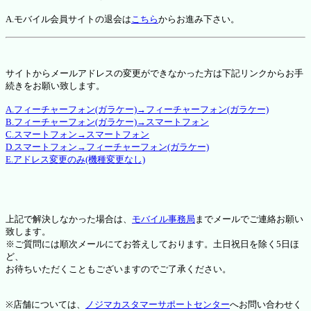
A.モバイル会員サイトの退会は
こちら
からお進み下さい。
サイトからメールアドレスの変更ができなかった方は下記リンクからお手
続きをお願い致します。
A.フィーチャーフォン(ガラケー)→フィーチャーフォン(ガラケー)
B.フィーチャーフォン(ガラケー)→スマートフォン
C.スマートフォン→スマートフォン
D.スマートフォン→フィーチャーフォン(ガラケー)
E.アドレス変更のみ(機種変更なし)
上記で解決しなかった場合は、
モバイル事務局
までメールでご連絡お願い
致します。
※ご質問には順次メールにてお答えしております。土日祝日を除く5日ほ
ど、
お待ちいただくこともございますのでご了承ください。
※店舗については、
ノジマカスタマーサポートセンター
へお問い合わせく