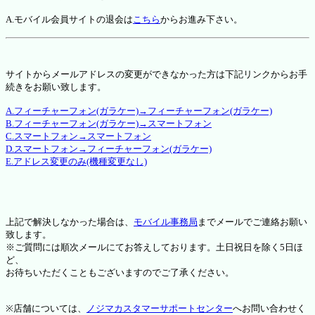
A.モバイル会員サイトの退会は
こちら
からお進み下さい。
サイトからメールアドレスの変更ができなかった方は下記リンクからお手
続きをお願い致します。
A.フィーチャーフォン(ガラケー)→フィーチャーフォン(ガラケー)
B.フィーチャーフォン(ガラケー)→スマートフォン
C.スマートフォン→スマートフォン
D.スマートフォン→フィーチャーフォン(ガラケー)
E.アドレス変更のみ(機種変更なし)
上記で解決しなかった場合は、
モバイル事務局
までメールでご連絡お願い
致します。
※ご質問には順次メールにてお答えしております。土日祝日を除く5日ほ
ど、
お待ちいただくこともございますのでご了承ください。
※店舗については、
ノジマカスタマーサポートセンター
へお問い合わせく