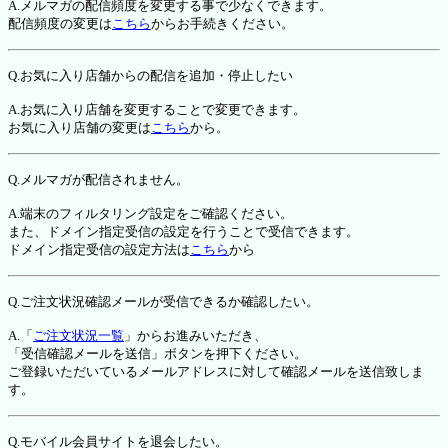
A.メルマガの配信頻度を変更する事で少なくできます。
配信頻度の変更は
こちら
からお手続きください。
Q.お気に入り店舗からの配信を追加・停止したい
A.お気に入り店舗を変更することで変更できます。
お気に入り店舗の変更は
こちら
から。
Q.メルマガが配信されません。
A.端末のフィルタリング設定をご確認ください。
また、ドメイン指定受信の設定を行うことで受信できます。
ドメイン指定受信の設定方法は
こちら
から
Q.ご注文状況確認メールが受信できるか確認したい。
A.「
ご注文状況一覧
」からお進みいただき、
「受信確認メールを送信」ボタンを押下ください。
ご登録いただいているメールアドレスに対して確認メールを送信致しま
す。
Q.モバイル会員サイトを退会したい。