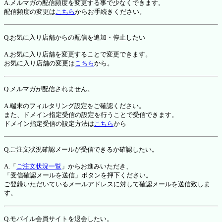
A.メルマガの配信頻度を変更する事で少なくできます。
配信頻度の変更は
こちら
からお手続きください。
Q.お気に入り店舗からの配信を追加・停止したい
A.お気に入り店舗を変更することで変更できます。
お気に入り店舗の変更は
こちら
から。
Q.メルマガが配信されません。
A.端末のフィルタリング設定をご確認ください。
また、ドメイン指定受信の設定を行うことで受信できます。
ドメイン指定受信の設定方法は
こちら
から
Q.ご注文状況確認メールが受信できるか確認したい。
A.「
ご注文状況一覧
」からお進みいただき、
「受信確認メールを送信」ボタンを押下ください。
ご登録いただいているメールアドレスに対して確認メールを送信致しま
す。
Q.モバイル会員サイトを退会したい。