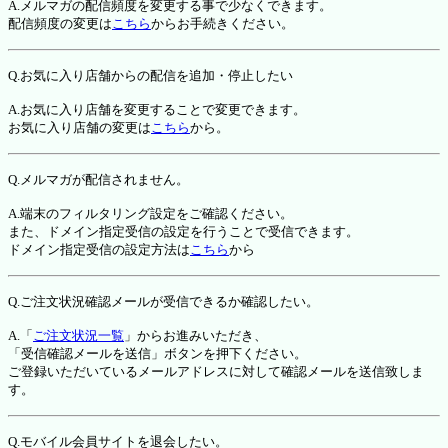
A.メルマガの配信頻度を変更する事で少なくできます。
配信頻度の変更は
こちら
からお手続きください。
Q.お気に入り店舗からの配信を追加・停止したい
A.お気に入り店舗を変更することで変更できます。
お気に入り店舗の変更は
こちら
から。
Q.メルマガが配信されません。
A.端末のフィルタリング設定をご確認ください。
また、ドメイン指定受信の設定を行うことで受信できます。
ドメイン指定受信の設定方法は
こちら
から
Q.ご注文状況確認メールが受信できるか確認したい。
A.「
ご注文状況一覧
」からお進みいただき、
「受信確認メールを送信」ボタンを押下ください。
ご登録いただいているメールアドレスに対して確認メールを送信致しま
す。
Q.モバイル会員サイトを退会したい。