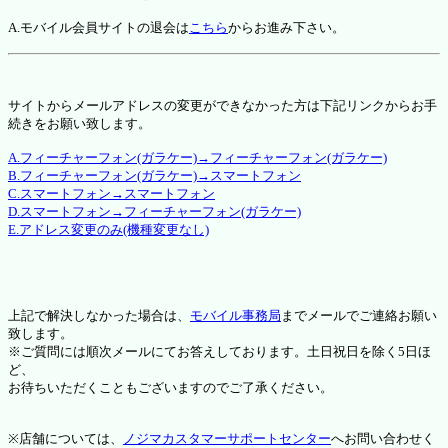
A.モバイル会員サイトの退会は
こちら
からお進み下さい。
サイトからメールアドレスの変更ができなかった方は下記リンクからお手
続きをお願い致します。
A.フィーチャーフォン(ガラケー)→フィーチャーフォン(ガラケー)
B.フィーチャーフォン(ガラケー)→スマートフォン
C.スマートフォン→スマートフォン
D.スマートフォン→フィーチャーフォン(ガラケー)
E.アドレス変更のみ(機種変更なし)
上記で解決しなかった場合は、
モバイル事務局
までメールでご連絡お願い
致します。
※ご質問には順次メールにてお答えしております。土日祝日を除く5日ほ
ど、
お待ちいただくこともございますのでご了承ください。
※店舗については、
ノジマカスタマーサポートセンター
へお問い合わせく