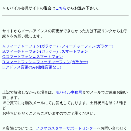
A.モバイル会員サイトの退会は
こちら
からお進み下さい。
サイトからメールアドレスの変更ができなかった方は下記リンクからお手
続きをお願い致します。
A.フィーチャーフォン(ガラケー)→フィーチャーフォン(ガラケー)
B.フィーチャーフォン(ガラケー)→スマートフォン
C.スマートフォン→スマートフォン
D.スマートフォン→フィーチャーフォン(ガラケー)
E.アドレス変更のみ(機種変更なし)
上記で解決しなかった場合は、
モバイル事務局
までメールでご連絡お願い
致します。
※ご質問には順次メールにてお答えしております。土日祝日を除く5日ほ
ど、
お待ちいただくこともございますのでご了承ください。
※店舗については、
ノジマカスタマーサポートセンター
へお問い合わせく