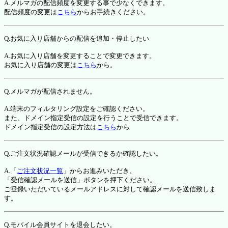
A.メルマガの配信頻度を変更する事で少なくできます。
配信頻度の変更は
こちら
からお手続きください。
Q.お気に入り店舗からの配信を追加・停止したい
A.お気に入り店舗を変更することで変更できます。
お気に入り店舗の変更は
こちら
から。
Q.メルマガが配信されません。
A.端末のフィルタリング設定をご確認ください。
また、ドメイン指定受信の設定を行うことで受信できます。
ドメイン指定受信の設定方法は
こちら
から
Q.ご注文状況確認メールが受信できるか確認したい。
A.「
ご注文状況一覧
」からお進みいただき、
「受信確認メールを送信」ボタンを押下ください。
ご登録いただいているメールアドレスに対して確認メールを送信致しま
す。
Q.モバイル会員サイトを退会したい。