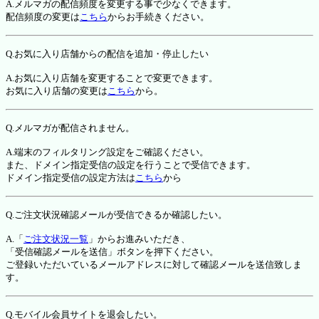
A.メルマガの配信頻度を変更する事で少なくできます。
配信頻度の変更は
こちら
からお手続きください。
Q.お気に入り店舗からの配信を追加・停止したい
A.お気に入り店舗を変更することで変更できます。
お気に入り店舗の変更は
こちら
から。
Q.メルマガが配信されません。
A.端末のフィルタリング設定をご確認ください。
また、ドメイン指定受信の設定を行うことで受信できます。
ドメイン指定受信の設定方法は
こちら
から
Q.ご注文状況確認メールが受信できるか確認したい。
A.「
ご注文状況一覧
」からお進みいただき、
「受信確認メールを送信」ボタンを押下ください。
ご登録いただいているメールアドレスに対して確認メールを送信致しま
す。
Q.モバイル会員サイトを退会したい。