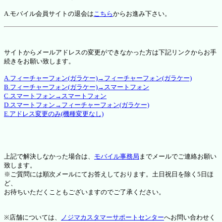
A.モバイル会員サイトの退会は
こちら
からお進み下さい。
サイトからメールアドレスの変更ができなかった方は下記リンクからお手
続きをお願い致します。
A.フィーチャーフォン(ガラケー)→フィーチャーフォン(ガラケー)
B.フィーチャーフォン(ガラケー)→スマートフォン
C.スマートフォン→スマートフォン
D.スマートフォン→フィーチャーフォン(ガラケー)
E.アドレス変更のみ(機種変更なし)
上記で解決しなかった場合は、
モバイル事務局
までメールでご連絡お願い
致します。
※ご質問には順次メールにてお答えしております。土日祝日を除く5日ほ
ど、
お待ちいただくこともございますのでご了承ください。
※店舗については、
ノジマカスタマーサポートセンター
へお問い合わせく