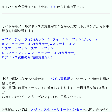
A.モバイル会員サイトの退会は
こちら
からお進み下さい。
サイトからメールアドレスの変更ができなかった方は下記リンクからお手
続きをお願い致します。
A.フィーチャーフォン(ガラケー)→フィーチャーフォン(ガラケー)
B.フィーチャーフォン(ガラケー)→スマートフォン
C.スマートフォン→スマートフォン
D.スマートフォン→フィーチャーフォン(ガラケー)
E.アドレス変更のみ(機種変更なし)
上記で解決しなかった場合は、
モバイル事務局
までメールでご連絡お願い
致します。
※ご質問には順次メールにてお答えしております。土日祝日を除く5日ほ
ど、
お待ちいただくこともございますのでご了承ください。
※店舗については、
ノジマカスタマーサポートセンター
へお問い合わせく