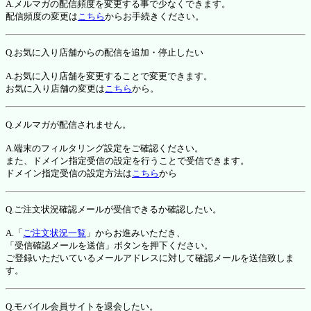
A.メルマガの配信頻度を変更する事で少なくできます。
配信頻度の変更は
こちら
からお手続きください。
Q.お気に入り店舗からの配信を追加・停止したい
A.お気に入り店舗を変更することで変更できます。
お気に入り店舗の変更は
こちら
から。
Q.メルマガが配信されません。
A.端末のフィルタリング設定をご確認ください。
また、ドメイン指定受信の設定を行うことで受信できます。
ドメイン指定受信の設定方法は
こちら
から
Q.ご注文状況確認メールが受信できるか確認したい。
A.「
ご注文状況一覧
」からお進みいただき、
「受信確認メールを送信」ボタンを押下ください。
ご登録いただいているメールアドレスに対して確認メールを送信致しま
す。
Q.モバイル会員サイトを退会したい。