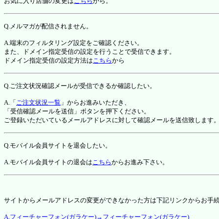
お気に入り店舗の変更は
こちら
から。
Q.メルマガが配信されません。
A.端末のフィルタリング設定をご確認ください。
また、ドメイン指定受信の設定を行うことで受信できます。
ドメイン指定受信の設定方法は
こちら
から
Q.ご注文状況確認メールが受信できるか確認したい。
A.「
ご注文状況一覧
」からお進みいただき、
「受信確認メールを送信」ボタンを押下ください。
ご登録いただいているメールアドレスに対して確認メールを送信致します
Q.モバイル会員サイトを退会したい。
A.モバイル会員サイトの退会は
こちら
からお進み下さい。
サイトからメールアドレスの変更ができなかった方は下記リンクからお手
A.フィーチャーフォン(ガラケー)→フィーチャーフォン(ガラケー)