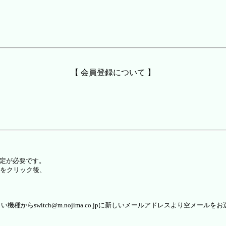
【 会員登録について 】
設定が必要です。
をクリック後、
らswitch@m.nojima.co.jpに新しいメールアドレスより空メールを