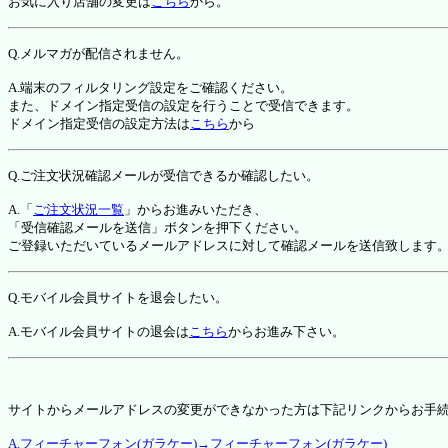
お気に入り店舗の変更は
こちら
から。
Q.メルマガが配信されません。
A.端末のフィルタリング設定をご確認ください。
また、ドメイン指定受信の設定を行うことで受信できます。
ドメイン指定受信の設定方法は
こちら
から
Q.ご注文状況確認メールが受信できるか確認したい。
A.「
ご注文状況一覧
」からお進みいただき、
「受信確認メールを送信」ボタンを押下ください。
ご登録いただいているメールアドレスに対して確認メールを送信致します
Q.モバイル会員サイトを退会したい。
A.モバイル会員サイトの退会は
こちら
からお進み下さい。
サイトからメールアドレスの変更ができなかった方は下記リンクからお手
A.フィーチャーフォン(ガラケー)→フィーチャーフォン(ガラケー)