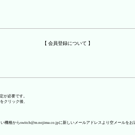
【 会員登録について 】
設定が必要です。
をクリック後、
らswitch@m.nojima.co.jpに新しいメールアドレスより空メールを