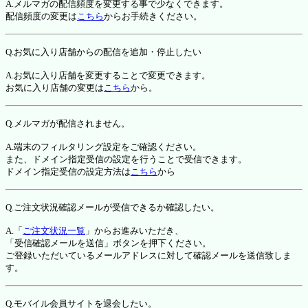
A.メルマガの配信頻度を変更する事で少なくできます。
配信頻度の変更は
こちら
からお手続きください。
Q.お気に入り店舗からの配信を追加・停止したい
A.お気に入り店舗を変更することで変更できます。
お気に入り店舗の変更は
こちら
から。
Q.メルマガが配信されません。
A.端末のフィルタリング設定をご確認ください。
また、ドメイン指定受信の設定を行うことで受信できます。
ドメイン指定受信の設定方法は
こちら
から
Q.ご注文状況確認メールが受信できるか確認したい。
A.「
ご注文状況一覧
」からお進みいただき、
「受信確認メールを送信」ボタンを押下ください。
ご登録いただいているメールアドレスに対して確認メールを送信致しま
す。
Q.モバイル会員サイトを退会したい。