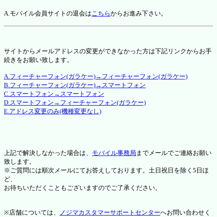
A.モバイル会員サイトの退会は
こちら
からお進み下さい。
サイトからメールアドレスの変更ができなかった方は下記リンクからお手
続きをお願い致します。
A.フィーチャーフォン(ガラケー)→フィーチャーフォン(ガラケー)
B.フィーチャーフォン(ガラケー)→スマートフォン
C.スマートフォン→スマートフォン
D.スマートフォン→フィーチャーフォン(ガラケー)
E.アドレス変更のみ(機種変更なし)
上記で解決しなかった場合は、
モバイル事務局
までメールでご連絡お願い
致します。
※ご質問には順次メールにてお答えしております。土日祝日を除く5日ほ
ど、
お待ちいただくこともございますのでご了承ください。
※店舗については、
ノジマカスタマーサポートセンター
へお問い合わせく