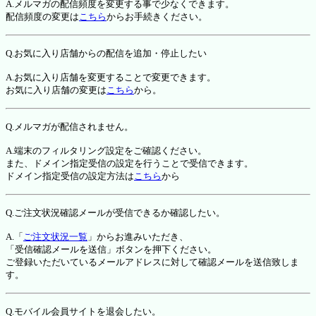
A.メルマガの配信頻度を変更する事で少なくできます。
配信頻度の変更は
こちら
からお手続きください。
Q.お気に入り店舗からの配信を追加・停止したい
A.お気に入り店舗を変更することで変更できます。
お気に入り店舗の変更は
こちら
から。
Q.メルマガが配信されません。
A.端末のフィルタリング設定をご確認ください。
また、ドメイン指定受信の設定を行うことで受信できます。
ドメイン指定受信の設定方法は
こちら
から
Q.ご注文状況確認メールが受信できるか確認したい。
A.「
ご注文状況一覧
」からお進みいただき、
「受信確認メールを送信」ボタンを押下ください。
ご登録いただいているメールアドレスに対して確認メールを送信致しま
す。
Q.モバイル会員サイトを退会したい。