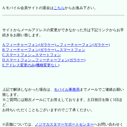
A.モバイル会員サイトの退会は
こちら
からお進み下さい。
サイトからメールアドレスの変更ができなかった方は下記リンクからお手
続きをお願い致します。
A.フィーチャーフォン(ガラケー)→フィーチャーフォン(ガラケー)
B.フィーチャーフォン(ガラケー)→スマートフォン
C.スマートフォン→スマートフォン
D.スマートフォン→フィーチャーフォン(ガラケー)
E.アドレス変更のみ(機種変更なし)
上記で解決しなかった場合は、
モバイル事務局
までメールでご連絡お願い
致します。
※ご質問には順次メールにてお答えしております。土日祝日を除く5日ほ
ど、
お待ちいただくこともございますのでご了承ください。
※店舗については、
ノジマカスタマーサポートセンター
へお問い合わせく