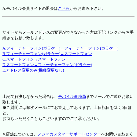
A.モバイル会員サイトの退会は
こちら
からお進み下さい。
サイトからメールアドレスの変更ができなかった方は下記リンクからお手
続きをお願い致します。
A.フィーチャーフォン(ガラケー)→フィーチャーフォン(ガラケー)
B.フィーチャーフォン(ガラケー)→スマートフォン
C.スマートフォン→スマートフォン
D.スマートフォン→フィーチャーフォン(ガラケー)
E.アドレス変更のみ(機種変更なし)
上記で解決しなかった場合は、
モバイル事務局
までメールでご連絡お願い
致します。
※ご質問には順次メールにてお答えしております。土日祝日を除く5日ほ
ど、
お待ちいただくこともございますのでご了承ください。
※店舗については、
ノジマカスタマーサポートセンター
へお問い合わせく