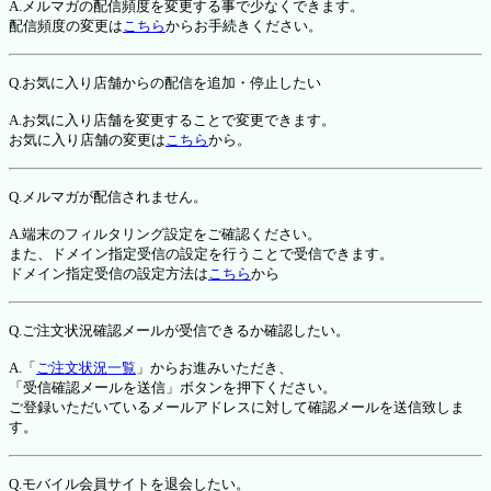
A.メルマガの配信頻度を変更する事で少なくできます。
配信頻度の変更は
こちら
からお手続きください。
Q.お気に入り店舗からの配信を追加・停止したい
A.お気に入り店舗を変更することで変更できます。
お気に入り店舗の変更は
こちら
から。
Q.メルマガが配信されません。
A.端末のフィルタリング設定をご確認ください。
また、ドメイン指定受信の設定を行うことで受信できます。
ドメイン指定受信の設定方法は
こちら
から
Q.ご注文状況確認メールが受信できるか確認したい。
A.「
ご注文状況一覧
」からお進みいただき、
「受信確認メールを送信」ボタンを押下ください。
ご登録いただいているメールアドレスに対して確認メールを送信致しま
す。
Q.モバイル会員サイトを退会したい。