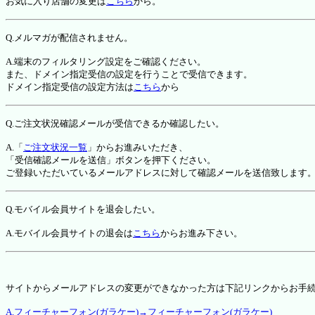
お気に入り店舗の変更は
こちら
から。
Q.メルマガが配信されません。
A.端末のフィルタリング設定をご確認ください。
また、ドメイン指定受信の設定を行うことで受信できます。
ドメイン指定受信の設定方法は
こちら
から
Q.ご注文状況確認メールが受信できるか確認したい。
A.「
ご注文状況一覧
」からお進みいただき、
「受信確認メールを送信」ボタンを押下ください。
ご登録いただいているメールアドレスに対して確認メールを送信致します
Q.モバイル会員サイトを退会したい。
A.モバイル会員サイトの退会は
こちら
からお進み下さい。
サイトからメールアドレスの変更ができなかった方は下記リンクからお手
A.フィーチャーフォン(ガラケー)→フィーチャーフォン(ガラケー)