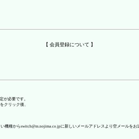
【 会員登録について 】
設定が必要です。
をクリック後、
らswitch@m.nojima.co.jpに新しいメールアドレスより空メールを