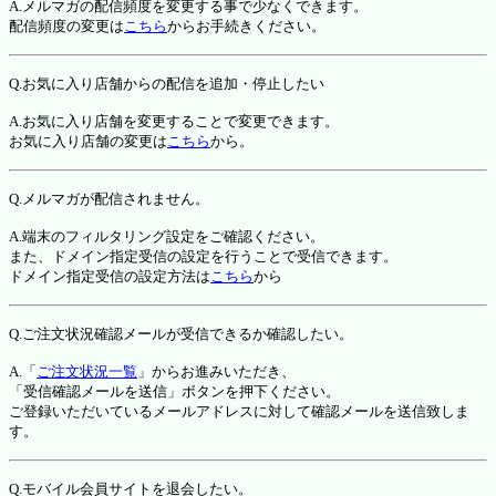
A.メルマガの配信頻度を変更する事で少なくできます。
配信頻度の変更は
こちら
からお手続きください。
Q.お気に入り店舗からの配信を追加・停止したい
A.お気に入り店舗を変更することで変更できます。
お気に入り店舗の変更は
こちら
から。
Q.メルマガが配信されません。
A.端末のフィルタリング設定をご確認ください。
また、ドメイン指定受信の設定を行うことで受信できます。
ドメイン指定受信の設定方法は
こちら
から
Q.ご注文状況確認メールが受信できるか確認したい。
A.「
ご注文状況一覧
」からお進みいただき、
「受信確認メールを送信」ボタンを押下ください。
ご登録いただいているメールアドレスに対して確認メールを送信致しま
す。
Q.モバイル会員サイトを退会したい。