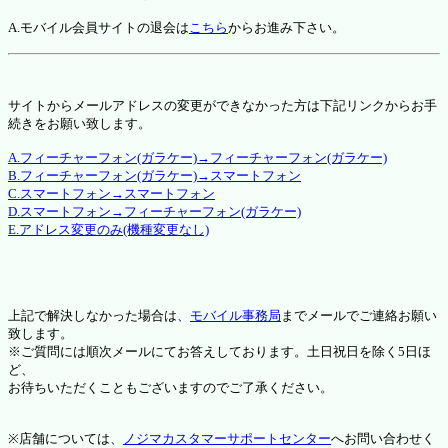
A.モバイル会員サイトの退会は
こちら
からお進み下さい。
サイトからメールアドレスの変更ができなかった方は下記リンクからお手
続きをお願い致します。
A.フィーチャーフォン(ガラケー)→フィーチャーフォン(ガラケー)
B.フィーチャーフォン(ガラケー)→スマートフォン
C.スマートフォン→スマートフォン
D.スマートフォン→フィーチャーフォン(ガラケー)
E.アドレス変更のみ(機種変更なし)
上記で解決しなかった場合は、
モバイル事務局
までメールでご連絡お願い
致します。
※ご質問には順次メールにてお答えしております。土日祝日を除く5日ほ
ど、
お待ちいただくこともございますのでご了承ください。
※店舗については、
ノジマカスタマーサポートセンター
へお問い合わせく