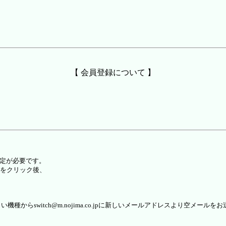
【 会員登録について 】
設定が必要です。
をクリック後、
らswitch@m.nojima.co.jpに新しいメールアドレスより空メールを