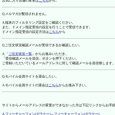
お気に入り店舗の変更は
こちら
から。
Q.メルマガが配信されません。
A.端末のフィルタリング設定をご確認ください。
また、ドメイン指定受信の設定を行うことで受信できます。
ドメイン指定受信の設定方法は
こちら
から
Q.ご注文状況確認メールが受信できるか確認したい。
A.「
ご注文状況一覧
」からお進みいただき、
「受信確認メールを送信」ボタンを押下ください。
ご登録いただいているメールアドレスに対して確認メールを送信致します
Q.モバイル会員サイトを退会したい。
A.モバイル会員サイトの退会は
こちら
からお進み下さい。
サイトからメールアドレスの変更ができなかった方は下記リンクからお手
A.フィーチャーフォン(ガラケー)→フィーチャーフォン(ガラケー)