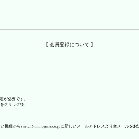
【 会員登録について 】
設定が必要です。
をクリック後、
らswitch@m.nojima.co.jpに新しいメールアドレスより空メールを