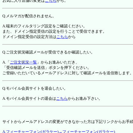
お気に入り店舗の変更は
こちら
から。
Q.メルマガが配信されません。
A.端末のフィルタリング設定をご確認ください。
また、ドメイン指定受信の設定を行うことで受信できます。
ドメイン指定受信の設定方法は
こちら
から
Q.ご注文状況確認メールが受信できるか確認したい。
A.「
ご注文状況一覧
」からお進みいただき、
「受信確認メールを送信」ボタンを押下ください。
ご登録いただいているメールアドレスに対して確認メールを送信致します
Q.モバイル会員サイトを退会したい。
A.モバイル会員サイトの退会は
こちら
からお進み下さい。
サイトからメールアドレスの変更ができなかった方は下記リンクからお手
A.フィーチャーフォン(ガラケー)→フィーチャーフォン(ガラケー)