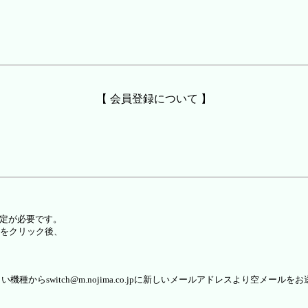
【 会員登録について 】
設定が必要です。
をクリック後、
らswitch@m.nojima.co.jpに新しいメールアドレスより空メールを