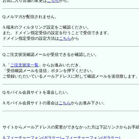
お気に入り店舗の変更は
こちら
から。
Q.メルマガが配信されません。
A.端末のフィルタリング設定をご確認ください。
また、ドメイン指定受信の設定を行うことで受信できます。
ドメイン指定受信の設定方法は
こちら
から
Q.ご注文状況確認メールが受信できるか確認したい。
A.「
ご注文状況一覧
」からお進みいただき、
「受信確認メールを送信」ボタンを押下ください。
ご登録いただいているメールアドレスに対して確認メールを送信致します
Q.モバイル会員サイトを退会したい。
A.モバイル会員サイトの退会は
こちら
からお進み下さい。
サイトからメールアドレスの変更ができなかった方は下記リンクからお手
A.フィーチャーフォン(ガラケー)→フィーチャーフォン(ガラケー)