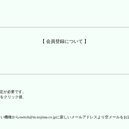
【 会員登録について 】
設定が必要です。
をクリック後、
らswitch@m.nojima.co.jpに新しいメールアドレスより空メールを