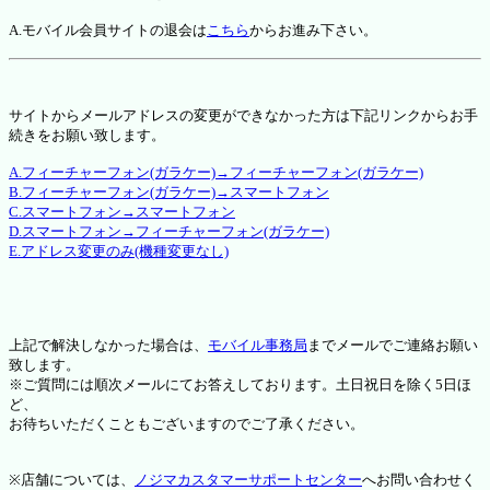
A.モバイル会員サイトの退会は
こちら
からお進み下さい。
サイトからメールアドレスの変更ができなかった方は下記リンクからお手
続きをお願い致します。
A.フィーチャーフォン(ガラケー)→フィーチャーフォン(ガラケー)
B.フィーチャーフォン(ガラケー)→スマートフォン
C.スマートフォン→スマートフォン
D.スマートフォン→フィーチャーフォン(ガラケー)
E.アドレス変更のみ(機種変更なし)
上記で解決しなかった場合は、
モバイル事務局
までメールでご連絡お願い
致します。
※ご質問には順次メールにてお答えしております。土日祝日を除く5日ほ
ど、
お待ちいただくこともございますのでご了承ください。
※店舗については、
ノジマカスタマーサポートセンター
へお問い合わせく