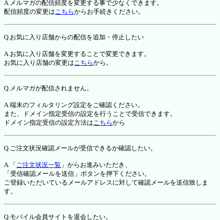
A.メルマガの配信頻度を変更する事で少なくできます。
配信頻度の変更は
こちら
からお手続きください。
Q.お気に入り店舗からの配信を追加・停止したい
A.お気に入り店舗を変更することで変更できます。
お気に入り店舗の変更は
こちら
から。
Q.メルマガが配信されません。
A.端末のフィルタリング設定をご確認ください。
また、ドメイン指定受信の設定を行うことで受信できます。
ドメイン指定受信の設定方法は
こちら
から
Q.ご注文状況確認メールが受信できるか確認したい。
A.「
ご注文状況一覧
」からお進みいただき、
「受信確認メールを送信」ボタンを押下ください。
ご登録いただいているメールアドレスに対して確認メールを送信致しま
す。
Q.モバイル会員サイトを退会したい。