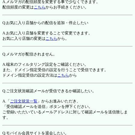
A.メルマガの配信頻度を変更する事で少なくできます。
配信頻度の変更は
こちら
からお手続きください。
Q.お気に入り店舗からの配信を追加・停止したい
A.お気に入り店舗を変更することで変更できます。
お気に入り店舗の変更は
こちら
から。
Q.メルマガが配信されません。
A.端末のフィルタリング設定をご確認ください。
また、ドメイン指定受信の設定を行うことで受信できます。
ドメイン指定受信の設定方法は
こちら
から
Q.ご注文状況確認メールが受信できるか確認したい。
A.「
ご注文状況一覧
」からお進みいただき、
「受信確認メールを送信」ボタンを押下ください。
ご登録いただいているメールアドレスに対して確認メールを送信致しま
す。
Q.モバイル会員サイトを退会したい。