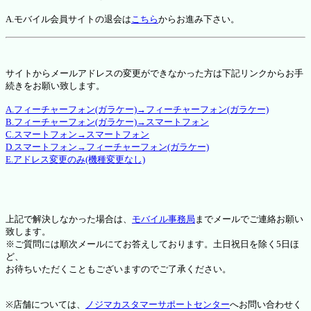
A.モバイル会員サイトの退会は
こちら
からお進み下さい。
サイトからメールアドレスの変更ができなかった方は下記リンクからお手
続きをお願い致します。
A.フィーチャーフォン(ガラケー)→フィーチャーフォン(ガラケー)
B.フィーチャーフォン(ガラケー)→スマートフォン
C.スマートフォン→スマートフォン
D.スマートフォン→フィーチャーフォン(ガラケー)
E.アドレス変更のみ(機種変更なし)
上記で解決しなかった場合は、
モバイル事務局
までメールでご連絡お願い
致します。
※ご質問には順次メールにてお答えしております。土日祝日を除く5日ほ
ど、
お待ちいただくこともございますのでご了承ください。
※店舗については、
ノジマカスタマーサポートセンター
へお問い合わせく