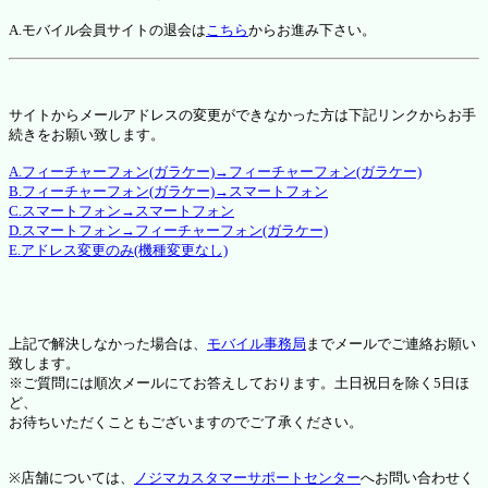
A.モバイル会員サイトの退会は
こちら
からお進み下さい。
サイトからメールアドレスの変更ができなかった方は下記リンクからお手
続きをお願い致します。
A.フィーチャーフォン(ガラケー)→フィーチャーフォン(ガラケー)
B.フィーチャーフォン(ガラケー)→スマートフォン
C.スマートフォン→スマートフォン
D.スマートフォン→フィーチャーフォン(ガラケー)
E.アドレス変更のみ(機種変更なし)
上記で解決しなかった場合は、
モバイル事務局
までメールでご連絡お願い
致します。
※ご質問には順次メールにてお答えしております。土日祝日を除く5日ほ
ど、
お待ちいただくこともございますのでご了承ください。
※店舗については、
ノジマカスタマーサポートセンター
へお問い合わせく