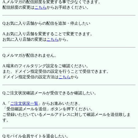
A.メルマガの配信頻度を変更する事で少なくできます。
配信頻度の変更は
こちら
からお手続きください。
Q.お気に入り店舗からの配信を追加・停止したい
A.お気に入り店舗を変更することで変更できます。
お気に入り店舗の変更は
こちら
から。
Q.メルマガが配信されません。
A.端末のフィルタリング設定をご確認ください。
また、ドメイン指定受信の設定を行うことで受信できます。
ドメイン指定受信の設定方法は
こちら
から
Q.ご注文状況確認メールが受信できるか確認したい。
A.「
ご注文状況一覧
」からお進みいただき、
「受信確認メールを送信」ボタンを押下ください。
ご登録いただいているメールアドレスに対して確認メールを送信致しま
す。
Q.モバイル会員サイトを退会したい。