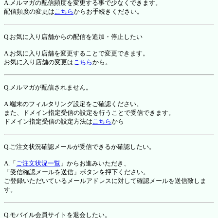
A.メルマガの配信頻度を変更する事で少なくできます。
配信頻度の変更は
こちら
からお手続きください。
Q.お気に入り店舗からの配信を追加・停止したい
A.お気に入り店舗を変更することで変更できます。
お気に入り店舗の変更は
こちら
から。
Q.メルマガが配信されません。
A.端末のフィルタリング設定をご確認ください。
また、ドメイン指定受信の設定を行うことで受信できます。
ドメイン指定受信の設定方法は
こちら
から
Q.ご注文状況確認メールが受信できるか確認したい。
A.「
ご注文状況一覧
」からお進みいただき、
「受信確認メールを送信」ボタンを押下ください。
ご登録いただいているメールアドレスに対して確認メールを送信致しま
す。
Q.モバイル会員サイトを退会したい。