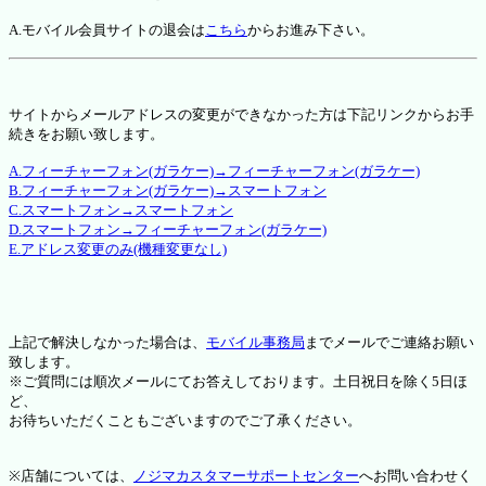
A.モバイル会員サイトの退会は
こちら
からお進み下さい。
サイトからメールアドレスの変更ができなかった方は下記リンクからお手
続きをお願い致します。
A.フィーチャーフォン(ガラケー)→フィーチャーフォン(ガラケー)
B.フィーチャーフォン(ガラケー)→スマートフォン
C.スマートフォン→スマートフォン
D.スマートフォン→フィーチャーフォン(ガラケー)
E.アドレス変更のみ(機種変更なし)
上記で解決しなかった場合は、
モバイル事務局
までメールでご連絡お願い
致します。
※ご質問には順次メールにてお答えしております。土日祝日を除く5日ほ
ど、
お待ちいただくこともございますのでご了承ください。
※店舗については、
ノジマカスタマーサポートセンター
へお問い合わせく