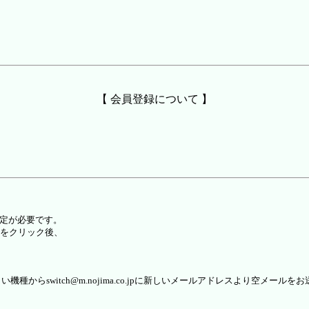
【 会員登録について 】
設定が必要です。
をクリック後、
らswitch@m.nojima.co.jpに新しいメールアドレスより空メールを