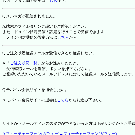
お気に入り店舗の変更は
こちら
から。
Q.メルマガが配信されません。
A.端末のフィルタリング設定をご確認ください。
また、ドメイン指定受信の設定を行うことで受信できます。
ドメイン指定受信の設定方法は
こちら
から
Q.ご注文状況確認メールが受信できるか確認したい。
A.「
ご注文状況一覧
」からお進みいただき、
「受信確認メールを送信」ボタンを押下ください。
ご登録いただいているメールアドレスに対して確認メールを送信致します
Q.モバイル会員サイトを退会したい。
A.モバイル会員サイトの退会は
こちら
からお進み下さい。
サイトからメールアドレスの変更ができなかった方は下記リンクからお手
A.フィーチャーフォン(ガラケー)→フィーチャーフォン(ガラケー)