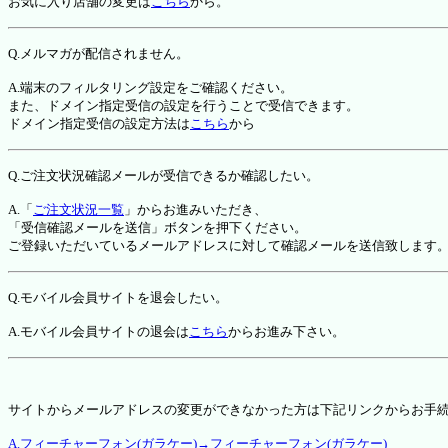
お気に入り店舗の変更は
こちら
から。
Q.メルマガが配信されません。
A.端末のフィルタリング設定をご確認ください。
また、ドメイン指定受信の設定を行うことで受信できます。
ドメイン指定受信の設定方法は
こちら
から
Q.ご注文状況確認メールが受信できるか確認したい。
A.「
ご注文状況一覧
」からお進みいただき、
「受信確認メールを送信」ボタンを押下ください。
ご登録いただいているメールアドレスに対して確認メールを送信致します
Q.モバイル会員サイトを退会したい。
A.モバイル会員サイトの退会は
こちら
からお進み下さい。
サイトからメールアドレスの変更ができなかった方は下記リンクからお手
A.フィーチャーフォン(ガラケー)→フィーチャーフォン(ガラケー)