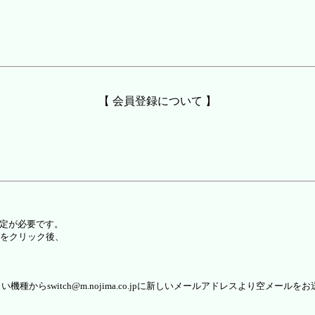
【 会員登録について 】
設定が必要です。
をクリック後、
らswitch@m.nojima.co.jpに新しいメールアドレスより空メールを