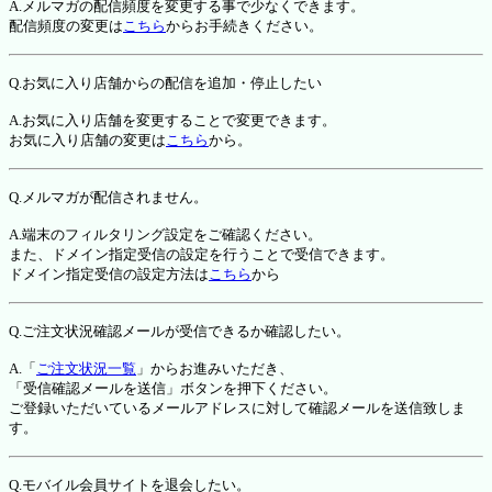
A.メルマガの配信頻度を変更する事で少なくできます。
配信頻度の変更は
こちら
からお手続きください。
Q.お気に入り店舗からの配信を追加・停止したい
A.お気に入り店舗を変更することで変更できます。
お気に入り店舗の変更は
こちら
から。
Q.メルマガが配信されません。
A.端末のフィルタリング設定をご確認ください。
また、ドメイン指定受信の設定を行うことで受信できます。
ドメイン指定受信の設定方法は
こちら
から
Q.ご注文状況確認メールが受信できるか確認したい。
A.「
ご注文状況一覧
」からお進みいただき、
「受信確認メールを送信」ボタンを押下ください。
ご登録いただいているメールアドレスに対して確認メールを送信致しま
す。
Q.モバイル会員サイトを退会したい。