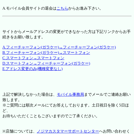
A.モバイル会員サイトの退会は
こちら
からお進み下さい。
サイトからメールアドレスの変更ができなかった方は下記リンクからお手
続きをお願い致します。
A.フィーチャーフォン(ガラケー)→フィーチャーフォン(ガラケー)
B.フィーチャーフォン(ガラケー)→スマートフォン
C.スマートフォン→スマートフォン
D.スマートフォン→フィーチャーフォン(ガラケー)
E.アドレス変更のみ(機種変更なし)
上記で解決しなかった場合は、
モバイル事務局
までメールでご連絡お願い
致します。
※ご質問には順次メールにてお答えしております。土日祝日を除く5日ほ
ど、
お待ちいただくこともございますのでご了承ください。
※店舗については、
ノジマカスタマーサポートセンター
へお問い合わせく