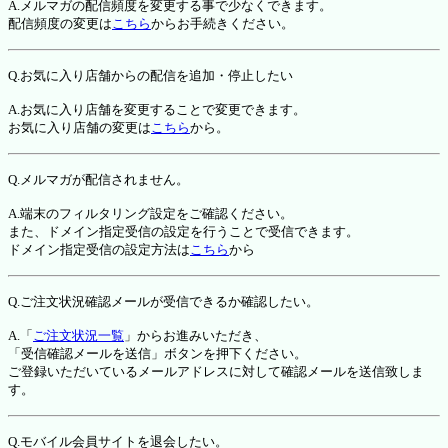
A.メルマガの配信頻度を変更する事で少なくできます。
配信頻度の変更は
こちら
からお手続きください。
Q.お気に入り店舗からの配信を追加・停止したい
A.お気に入り店舗を変更することで変更できます。
お気に入り店舗の変更は
こちら
から。
Q.メルマガが配信されません。
A.端末のフィルタリング設定をご確認ください。
また、ドメイン指定受信の設定を行うことで受信できます。
ドメイン指定受信の設定方法は
こちら
から
Q.ご注文状況確認メールが受信できるか確認したい。
A.「
ご注文状況一覧
」からお進みいただき、
「受信確認メールを送信」ボタンを押下ください。
ご登録いただいているメールアドレスに対して確認メールを送信致しま
す。
Q.モバイル会員サイトを退会したい。