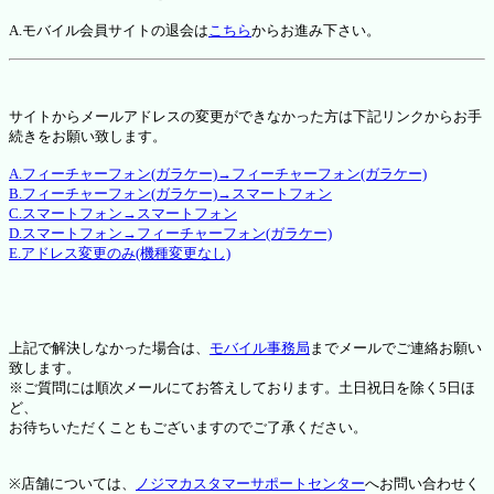
A.モバイル会員サイトの退会は
こちら
からお進み下さい。
サイトからメールアドレスの変更ができなかった方は下記リンクからお手
続きをお願い致します。
A.フィーチャーフォン(ガラケー)→フィーチャーフォン(ガラケー)
B.フィーチャーフォン(ガラケー)→スマートフォン
C.スマートフォン→スマートフォン
D.スマートフォン→フィーチャーフォン(ガラケー)
E.アドレス変更のみ(機種変更なし)
上記で解決しなかった場合は、
モバイル事務局
までメールでご連絡お願い
致します。
※ご質問には順次メールにてお答えしております。土日祝日を除く5日ほ
ど、
お待ちいただくこともございますのでご了承ください。
※店舗については、
ノジマカスタマーサポートセンター
へお問い合わせく