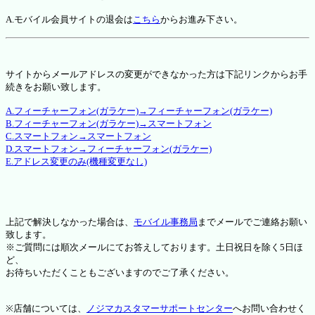
A.モバイル会員サイトの退会は
こちら
からお進み下さい。
サイトからメールアドレスの変更ができなかった方は下記リンクからお手
続きをお願い致します。
A.フィーチャーフォン(ガラケー)→フィーチャーフォン(ガラケー)
B.フィーチャーフォン(ガラケー)→スマートフォン
C.スマートフォン→スマートフォン
D.スマートフォン→フィーチャーフォン(ガラケー)
E.アドレス変更のみ(機種変更なし)
上記で解決しなかった場合は、
モバイル事務局
までメールでご連絡お願い
致します。
※ご質問には順次メールにてお答えしております。土日祝日を除く5日ほ
ど、
お待ちいただくこともございますのでご了承ください。
※店舗については、
ノジマカスタマーサポートセンター
へお問い合わせく