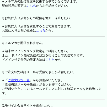
A.メルマガの配信頻度を変更する事で少なくできます。
配信頻度の変更は
こちら
からお手続きください。
Q.お気に入り店舗からの配信を追加・停止したい
A.お気に入り店舗を変更することで変更できます。
お気に入り店舗の変更は
こちら
から。
Q.メルマガが配信されません。
A.端末のフィルタリング設定をご確認ください。
また、ドメイン指定受信の設定を行うことで受信できます。
ドメイン指定受信の設定方法は
こちら
から
Q.ご注文状況確認メールが受信できるか確認したい。
A.「
ご注文状況一覧
」からお進みいただき、
「受信確認メールを送信」ボタンを押下ください。
ご登録いただいているメールアドレスに対して確認メールを送信致しま
す。
Q.モバイル会員サイトを退会したい。