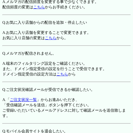
A.メルマガの配信頻度を変更する事で少なくできます。
配信頻度の変更は
こちら
からお手続きください。
Q.お気に入り店舗からの配信を追加・停止したい
A.お気に入り店舗を変更することで変更できます。
お気に入り店舗の変更は
こちら
から。
Q.メルマガが配信されません。
A.端末のフィルタリング設定をご確認ください。
また、ドメイン指定受信の設定を行うことで受信できます。
ドメイン指定受信の設定方法は
こちら
から
Q.ご注文状況確認メールが受信できるか確認したい。
A.「
ご注文状況一覧
」からお進みいただき、
「受信確認メールを送信」ボタンを押下ください。
ご登録いただいているメールアドレスに対して確認メールを送信致しま
す。
Q.モバイル会員サイトを退会したい。