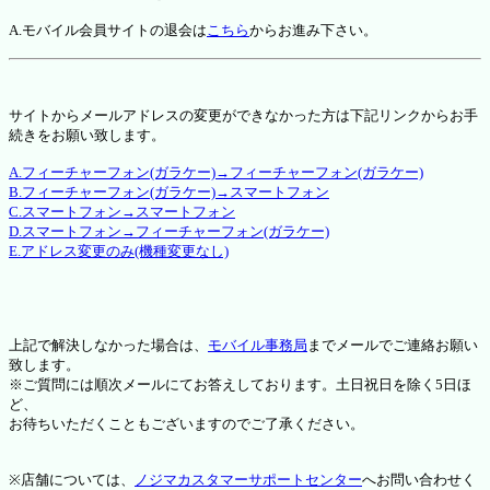
A.モバイル会員サイトの退会は
こちら
からお進み下さい。
サイトからメールアドレスの変更ができなかった方は下記リンクからお手
続きをお願い致します。
A.フィーチャーフォン(ガラケー)→フィーチャーフォン(ガラケー)
B.フィーチャーフォン(ガラケー)→スマートフォン
C.スマートフォン→スマートフォン
D.スマートフォン→フィーチャーフォン(ガラケー)
E.アドレス変更のみ(機種変更なし)
上記で解決しなかった場合は、
モバイル事務局
までメールでご連絡お願い
致します。
※ご質問には順次メールにてお答えしております。土日祝日を除く5日ほ
ど、
お待ちいただくこともございますのでご了承ください。
※店舗については、
ノジマカスタマーサポートセンター
へお問い合わせく