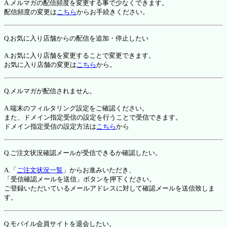
A.メルマガの配信頻度を変更する事で少なくできます。
配信頻度の変更は
こちら
からお手続きください。
Q.お気に入り店舗からの配信を追加・停止したい
A.お気に入り店舗を変更することで変更できます。
お気に入り店舗の変更は
こちら
から。
Q.メルマガが配信されません。
A.端末のフィルタリング設定をご確認ください。
また、ドメイン指定受信の設定を行うことで受信できます。
ドメイン指定受信の設定方法は
こちら
から
Q.ご注文状況確認メールが受信できるか確認したい。
A.「
ご注文状況一覧
」からお進みいただき、
「受信確認メールを送信」ボタンを押下ください。
ご登録いただいているメールアドレスに対して確認メールを送信致しま
す。
Q.モバイル会員サイトを退会したい。