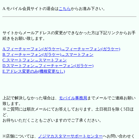
A.モバイル会員サイトの退会は
こちら
からお進み下さい。
サイトからメールアドレスの変更ができなかった方は下記リンクからお手
続きをお願い致します。
A.フィーチャーフォン(ガラケー)→フィーチャーフォン(ガラケー)
B.フィーチャーフォン(ガラケー)→スマートフォン
C.スマートフォン→スマートフォン
D.スマートフォン→フィーチャーフォン(ガラケー)
E.アドレス変更のみ(機種変更なし)
上記で解決しなかった場合は、
モバイル事務局
までメールでご連絡お願い
致します。
※ご質問には順次メールにてお答えしております。土日祝日を除く5日ほ
ど、
お待ちいただくこともございますのでご了承ください。
※店舗については、
ノジマカスタマーサポートセンター
へお問い合わせく