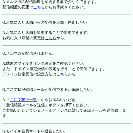
A.メルマガの配信頻度を変更する事で少なくできます。
配信頻度の変更は
こちら
からお手続きください。
Q.お気に入り店舗からの配信を追加・停止したい
A.お気に入り店舗を変更することで変更できます。
お気に入り店舗の変更は
こちら
から。
Q.メルマガが配信されません。
A.端末のフィルタリング設定をご確認ください。
また、ドメイン指定受信の設定を行うことで受信できます。
ドメイン指定受信の設定方法は
こちら
から
Q.ご注文状況確認メールが受信できるか確認したい。
A.「
ご注文状況一覧
」からお進みいただき、
「受信確認メールを送信」ボタンを押下ください。
ご登録いただいているメールアドレスに対して確認メールを送信致しま
す。
Q.モバイル会員サイトを退会したい。