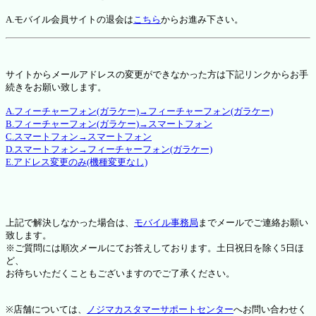
A.モバイル会員サイトの退会は
こちら
からお進み下さい。
サイトからメールアドレスの変更ができなかった方は下記リンクからお手
続きをお願い致します。
A.フィーチャーフォン(ガラケー)→フィーチャーフォン(ガラケー)
B.フィーチャーフォン(ガラケー)→スマートフォン
C.スマートフォン→スマートフォン
D.スマートフォン→フィーチャーフォン(ガラケー)
E.アドレス変更のみ(機種変更なし)
上記で解決しなかった場合は、
モバイル事務局
までメールでご連絡お願い
致します。
※ご質問には順次メールにてお答えしております。土日祝日を除く5日ほ
ど、
お待ちいただくこともございますのでご了承ください。
※店舗については、
ノジマカスタマーサポートセンター
へお問い合わせく