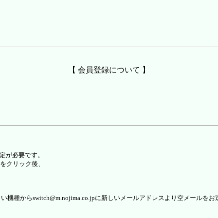
【 会員登録について 】
設定が必要です。
をクリック後、
らswitch@m.nojima.co.jpに新しいメールアドレスより空メールを