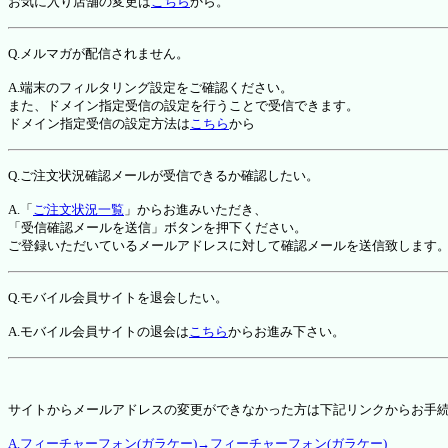
お気に入り店舗の変更は
こちら
から。
Q.メルマガが配信されません。
A.端末のフィルタリング設定をご確認ください。
また、ドメイン指定受信の設定を行うことで受信できます。
ドメイン指定受信の設定方法は
こちら
から
Q.ご注文状況確認メールが受信できるか確認したい。
A.「
ご注文状況一覧
」からお進みいただき、
「受信確認メールを送信」ボタンを押下ください。
ご登録いただいているメールアドレスに対して確認メールを送信致します
Q.モバイル会員サイトを退会したい。
A.モバイル会員サイトの退会は
こちら
からお進み下さい。
サイトからメールアドレスの変更ができなかった方は下記リンクからお手
A.フィーチャーフォン(ガラケー)→フィーチャーフォン(ガラケー)