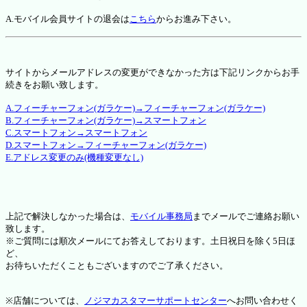
A.モバイル会員サイトの退会は
こちら
からお進み下さい。
サイトからメールアドレスの変更ができなかった方は下記リンクからお手
続きをお願い致します。
A.フィーチャーフォン(ガラケー)→フィーチャーフォン(ガラケー)
B.フィーチャーフォン(ガラケー)→スマートフォン
C.スマートフォン→スマートフォン
D.スマートフォン→フィーチャーフォン(ガラケー)
E.アドレス変更のみ(機種変更なし)
上記で解決しなかった場合は、
モバイル事務局
までメールでご連絡お願い
致します。
※ご質問には順次メールにてお答えしております。土日祝日を除く5日ほ
ど、
お待ちいただくこともございますのでご了承ください。
※店舗については、
ノジマカスタマーサポートセンター
へお問い合わせく