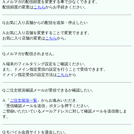
A.メルマガの配信頻度を変更する事で少なくできます。
配信頻度の変更は
こちら
からお手続きください。
Q.お気に入り店舗からの配信を追加・停止したい
A.お気に入り店舗を変更することで変更できます。
お気に入り店舗の変更は
こちら
から。
Q.メルマガが配信されません。
A.端末のフィルタリング設定をご確認ください。
また、ドメイン指定受信の設定を行うことで受信できます。
ドメイン指定受信の設定方法は
こちら
から
Q.ご注文状況確認メールが受信できるか確認したい。
A.「
ご注文状況一覧
」からお進みいただき、
「受信確認メールを送信」ボタンを押下ください。
ご登録いただいているメールアドレスに対して確認メールを送信致しま
す。
Q.モバイル会員サイトを退会したい。