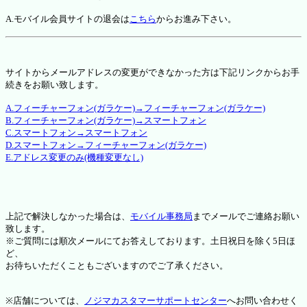
A.モバイル会員サイトの退会は
こちら
からお進み下さい。
サイトからメールアドレスの変更ができなかった方は下記リンクからお手
続きをお願い致します。
A.フィーチャーフォン(ガラケー)→フィーチャーフォン(ガラケー)
B.フィーチャーフォン(ガラケー)→スマートフォン
C.スマートフォン→スマートフォン
D.スマートフォン→フィーチャーフォン(ガラケー)
E.アドレス変更のみ(機種変更なし)
上記で解決しなかった場合は、
モバイル事務局
までメールでご連絡お願い
致します。
※ご質問には順次メールにてお答えしております。土日祝日を除く5日ほ
ど、
お待ちいただくこともございますのでご了承ください。
※店舗については、
ノジマカスタマーサポートセンター
へお問い合わせく