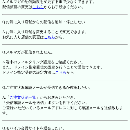
A.メルマガの配信頻度を変更する事で少なくできます。
配信頻度の変更は
こちら
からお手続きください。
Q.お気に入り店舗からの配信を追加・停止したい
A.お気に入り店舗を変更することで変更できます。
お気に入り店舗の変更は
こちら
から。
Q.メルマガが配信されません。
A.端末のフィルタリング設定をご確認ください。
また、ドメイン指定受信の設定を行うことで受信できます。
ドメイン指定受信の設定方法は
こちら
から
Q.ご注文状況確認メールが受信できるか確認したい。
A.「
ご注文状況一覧
」からお進みいただき、
「受信確認メールを送信」ボタンを押下ください。
ご登録いただいているメールアドレスに対して確認メールを送信致しま
す。
Q.モバイル会員サイトを退会したい。