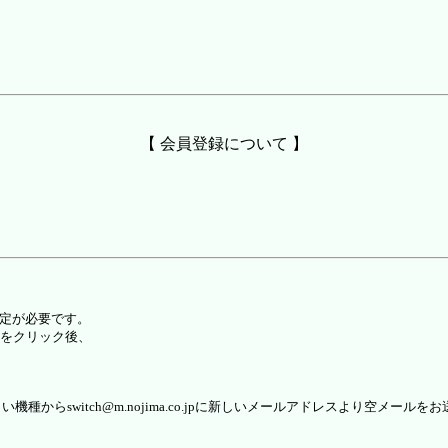
【 会員登録について 】
設定が必要です。
をクリック後、
らswitch@m.nojima.co.jpに新しいメールアドレスより空メールを