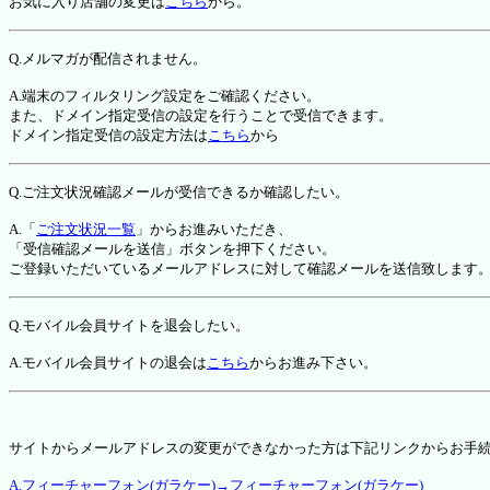
お気に入り店舗の変更は
こちら
から。
Q.メルマガが配信されません。
A.端末のフィルタリング設定をご確認ください。
また、ドメイン指定受信の設定を行うことで受信できます。
ドメイン指定受信の設定方法は
こちら
から
Q.ご注文状況確認メールが受信できるか確認したい。
A.「
ご注文状況一覧
」からお進みいただき、
「受信確認メールを送信」ボタンを押下ください。
ご登録いただいているメールアドレスに対して確認メールを送信致します
Q.モバイル会員サイトを退会したい。
A.モバイル会員サイトの退会は
こちら
からお進み下さい。
サイトからメールアドレスの変更ができなかった方は下記リンクからお手
A.フィーチャーフォン(ガラケー)→フィーチャーフォン(ガラケー)