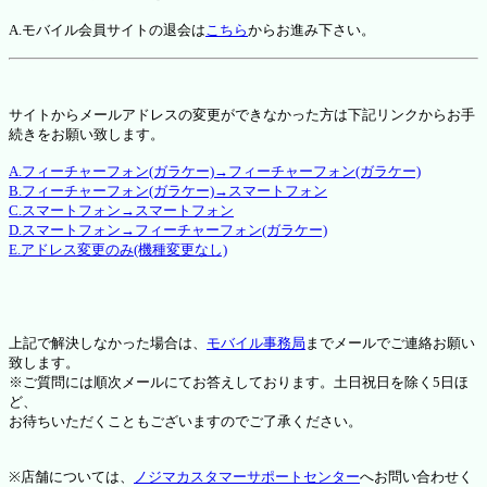
A.モバイル会員サイトの退会は
こちら
からお進み下さい。
サイトからメールアドレスの変更ができなかった方は下記リンクからお手
続きをお願い致します。
A.フィーチャーフォン(ガラケー)→フィーチャーフォン(ガラケー)
B.フィーチャーフォン(ガラケー)→スマートフォン
C.スマートフォン→スマートフォン
D.スマートフォン→フィーチャーフォン(ガラケー)
E.アドレス変更のみ(機種変更なし)
上記で解決しなかった場合は、
モバイル事務局
までメールでご連絡お願い
致します。
※ご質問には順次メールにてお答えしております。土日祝日を除く5日ほ
ど、
お待ちいただくこともございますのでご了承ください。
※店舗については、
ノジマカスタマーサポートセンター
へお問い合わせく