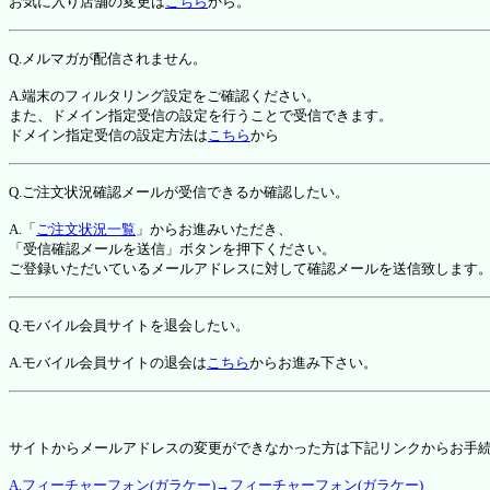
お気に入り店舗の変更は
こちら
から。
Q.メルマガが配信されません。
A.端末のフィルタリング設定をご確認ください。
また、ドメイン指定受信の設定を行うことで受信できます。
ドメイン指定受信の設定方法は
こちら
から
Q.ご注文状況確認メールが受信できるか確認したい。
A.「
ご注文状況一覧
」からお進みいただき、
「受信確認メールを送信」ボタンを押下ください。
ご登録いただいているメールアドレスに対して確認メールを送信致します
Q.モバイル会員サイトを退会したい。
A.モバイル会員サイトの退会は
こちら
からお進み下さい。
サイトからメールアドレスの変更ができなかった方は下記リンクからお手
A.フィーチャーフォン(ガラケー)→フィーチャーフォン(ガラケー)