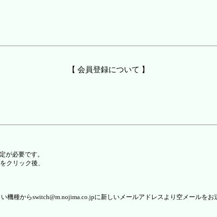
【 会員登録について 】
設定が必要です。
をクリック後、
らswitch@m.nojima.co.jpに新しいメールアドレスより空メールを