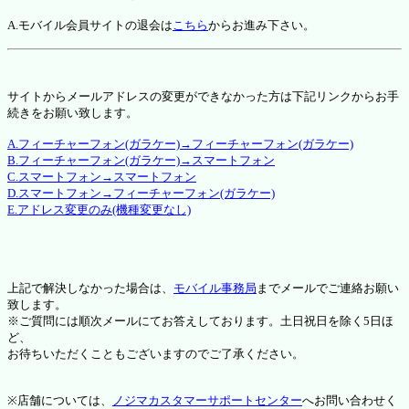
A.モバイル会員サイトの退会は
こちら
からお進み下さい。
サイトからメールアドレスの変更ができなかった方は下記リンクからお手
続きをお願い致します。
A.フィーチャーフォン(ガラケー)→フィーチャーフォン(ガラケー)
B.フィーチャーフォン(ガラケー)→スマートフォン
C.スマートフォン→スマートフォン
D.スマートフォン→フィーチャーフォン(ガラケー)
E.アドレス変更のみ(機種変更なし)
上記で解決しなかった場合は、
モバイル事務局
までメールでご連絡お願い
致します。
※ご質問には順次メールにてお答えしております。土日祝日を除く5日ほ
ど、
お待ちいただくこともございますのでご了承ください。
※店舗については、
ノジマカスタマーサポートセンター
へお問い合わせく