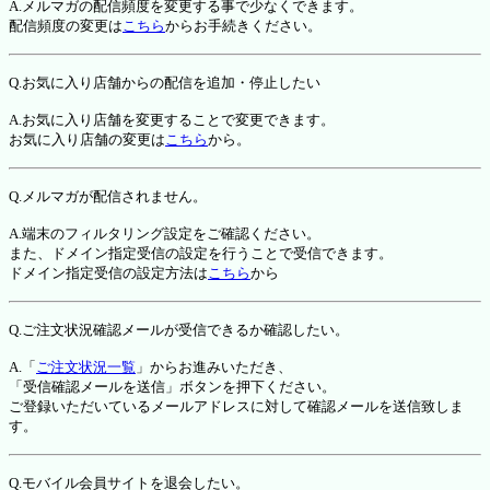
A.メルマガの配信頻度を変更する事で少なくできます。
配信頻度の変更は
こちら
からお手続きください。
Q.お気に入り店舗からの配信を追加・停止したい
A.お気に入り店舗を変更することで変更できます。
お気に入り店舗の変更は
こちら
から。
Q.メルマガが配信されません。
A.端末のフィルタリング設定をご確認ください。
また、ドメイン指定受信の設定を行うことで受信できます。
ドメイン指定受信の設定方法は
こちら
から
Q.ご注文状況確認メールが受信できるか確認したい。
A.「
ご注文状況一覧
」からお進みいただき、
「受信確認メールを送信」ボタンを押下ください。
ご登録いただいているメールアドレスに対して確認メールを送信致しま
す。
Q.モバイル会員サイトを退会したい。