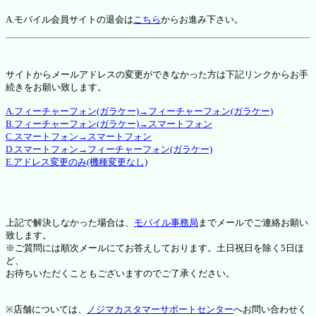
A.モバイル会員サイトの退会は
こちら
からお進み下さい。
サイトからメールアドレスの変更ができなかった方は下記リンクからお手
続きをお願い致します。
A.フィーチャーフォン(ガラケー)→フィーチャーフォン(ガラケー)
B.フィーチャーフォン(ガラケー)→スマートフォン
C.スマートフォン→スマートフォン
D.スマートフォン→フィーチャーフォン(ガラケー)
E.アドレス変更のみ(機種変更なし)
上記で解決しなかった場合は、
モバイル事務局
までメールでご連絡お願い
致します。
※ご質問には順次メールにてお答えしております。土日祝日を除く5日ほ
ど、
お待ちいただくこともございますのでご了承ください。
※店舗については、
ノジマカスタマーサポートセンター
へお問い合わせく