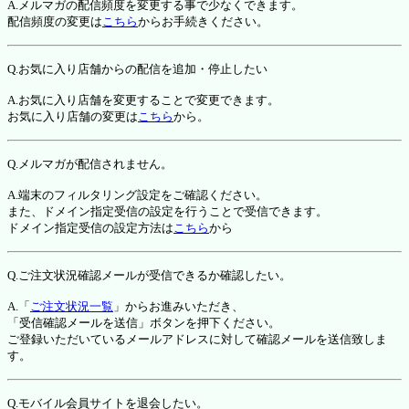
A.メルマガの配信頻度を変更する事で少なくできます。
配信頻度の変更は
こちら
からお手続きください。
Q.お気に入り店舗からの配信を追加・停止したい
A.お気に入り店舗を変更することで変更できます。
お気に入り店舗の変更は
こちら
から。
Q.メルマガが配信されません。
A.端末のフィルタリング設定をご確認ください。
また、ドメイン指定受信の設定を行うことで受信できます。
ドメイン指定受信の設定方法は
こちら
から
Q.ご注文状況確認メールが受信できるか確認したい。
A.「
ご注文状況一覧
」からお進みいただき、
「受信確認メールを送信」ボタンを押下ください。
ご登録いただいているメールアドレスに対して確認メールを送信致しま
す。
Q.モバイル会員サイトを退会したい。