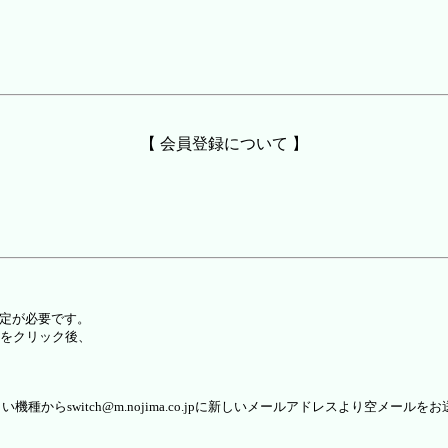
【 会員登録について 】
設定が必要です。
をクリック後、
らswitch@m.nojima.co.jpに新しいメールアドレスより空メールを