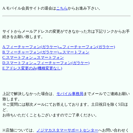
A.モバイル会員サイトの退会は
こちら
からお進み下さい。
サイトからメールアドレスの変更ができなかった方は下記リンクからお手
続きをお願い致します。
A.フィーチャーフォン(ガラケー)→フィーチャーフォン(ガラケー)
B.フィーチャーフォン(ガラケー)→スマートフォン
C.スマートフォン→スマートフォン
D.スマートフォン→フィーチャーフォン(ガラケー)
E.アドレス変更のみ(機種変更なし)
上記で解決しなかった場合は、
モバイル事務局
までメールでご連絡お願い
致します。
※ご質問には順次メールにてお答えしております。土日祝日を除く5日ほ
ど、
お待ちいただくこともございますのでご了承ください。
※店舗については、
ノジマカスタマーサポートセンター
へお問い合わせく