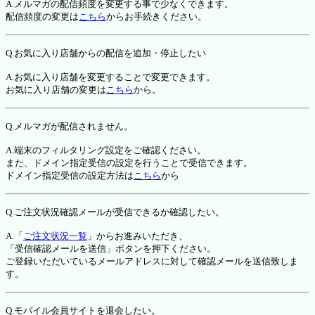
A.メルマガの配信頻度を変更する事で少なくできます。
配信頻度の変更は
こちら
からお手続きください。
Q.お気に入り店舗からの配信を追加・停止したい
A.お気に入り店舗を変更することで変更できます。
お気に入り店舗の変更は
こちら
から。
Q.メルマガが配信されません。
A.端末のフィルタリング設定をご確認ください。
また、ドメイン指定受信の設定を行うことで受信できます。
ドメイン指定受信の設定方法は
こちら
から
Q.ご注文状況確認メールが受信できるか確認したい。
A.「
ご注文状況一覧
」からお進みいただき、
「受信確認メールを送信」ボタンを押下ください。
ご登録いただいているメールアドレスに対して確認メールを送信致しま
す。
Q.モバイル会員サイトを退会したい。