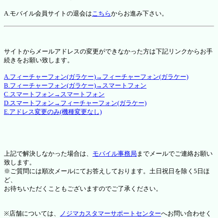
A.モバイル会員サイトの退会は
こちら
からお進み下さい。
サイトからメールアドレスの変更ができなかった方は下記リンクからお手
続きをお願い致します。
A.フィーチャーフォン(ガラケー)→フィーチャーフォン(ガラケー)
B.フィーチャーフォン(ガラケー)→スマートフォン
C.スマートフォン→スマートフォン
D.スマートフォン→フィーチャーフォン(ガラケー)
E.アドレス変更のみ(機種変更なし)
上記で解決しなかった場合は、
モバイル事務局
までメールでご連絡お願い
致します。
※ご質問には順次メールにてお答えしております。土日祝日を除く5日ほ
ど、
お待ちいただくこともございますのでご了承ください。
※店舗については、
ノジマカスタマーサポートセンター
へお問い合わせく