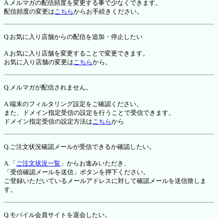
A.メルマガの配信頻度を変更する事で少なくできます。
配信頻度の変更は
こちら
からお手続きください。
Q.お気に入り店舗からの配信を追加・停止したい
A.お気に入り店舗を変更することで変更できます。
お気に入り店舗の変更は
こちら
から。
Q.メルマガが配信されません。
A.端末のフィルタリング設定をご確認ください。
また、ドメイン指定受信の設定を行うことで受信できます。
ドメイン指定受信の設定方法は
こちら
から
Q.ご注文状況確認メールが受信できるか確認したい。
A.「
ご注文状況一覧
」からお進みいただき、
「受信確認メールを送信」ボタンを押下ください。
ご登録いただいているメールアドレスに対して確認メールを送信致しま
す。
Q.モバイル会員サイトを退会したい。