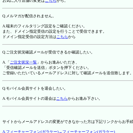
お気に入り店舗の変更は
こちら
から。
Q.メルマガが配信されません。
A.端末のフィルタリング設定をご確認ください。
また、ドメイン指定受信の設定を行うことで受信できます。
ドメイン指定受信の設定方法は
こちら
から
Q.ご注文状況確認メールが受信できるか確認したい。
A.「
ご注文状況一覧
」からお進みいただき、
「受信確認メールを送信」ボタンを押下ください。
ご登録いただいているメールアドレスに対して確認メールを送信致します
Q.モバイル会員サイトを退会したい。
A.モバイル会員サイトの退会は
こちら
からお進み下さい。
サイトからメールアドレスの変更ができなかった方は下記リンクからお手
A.フィーチャーフォン(ガラケー)→フィーチャーフォン(ガラケー)