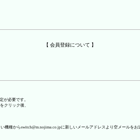
【 会員登録について 】
設定が必要です。
をクリック後、
らswitch@m.nojima.co.jpに新しいメールアドレスより空メールを