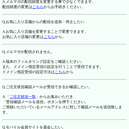
A.メルマガの配信頻度を変更する事で少なくできます。
配信頻度の変更は
こちら
からお手続きください。
Q.お気に入り店舗からの配信を追加・停止したい
A.お気に入り店舗を変更することで変更できます。
お気に入り店舗の変更は
こちら
から。
Q.メルマガが配信されません。
A.端末のフィルタリング設定をご確認ください。
また、ドメイン指定受信の設定を行うことで受信できます。
ドメイン指定受信の設定方法は
こちら
から
Q.ご注文状況確認メールが受信できるか確認したい。
A.「
ご注文状況一覧
」からお進みいただき、
「受信確認メールを送信」ボタンを押下ください。
ご登録いただいているメールアドレスに対して確認メールを送信致しま
す。
Q.モバイル会員サイトを退会したい。