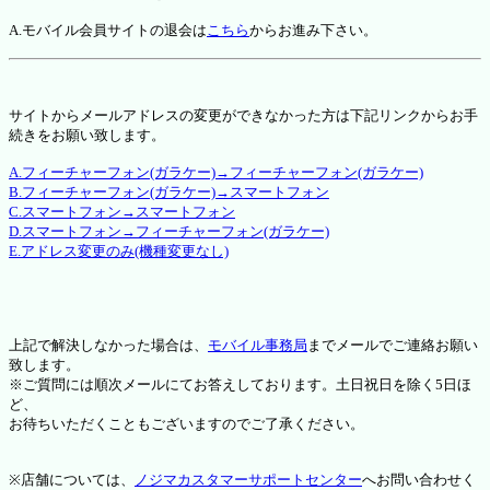
A.モバイル会員サイトの退会は
こちら
からお進み下さい。
サイトからメールアドレスの変更ができなかった方は下記リンクからお手
続きをお願い致します。
A.フィーチャーフォン(ガラケー)→フィーチャーフォン(ガラケー)
B.フィーチャーフォン(ガラケー)→スマートフォン
C.スマートフォン→スマートフォン
D.スマートフォン→フィーチャーフォン(ガラケー)
E.アドレス変更のみ(機種変更なし)
上記で解決しなかった場合は、
モバイル事務局
までメールでご連絡お願い
致します。
※ご質問には順次メールにてお答えしております。土日祝日を除く5日ほ
ど、
お待ちいただくこともございますのでご了承ください。
※店舗については、
ノジマカスタマーサポートセンター
へお問い合わせく