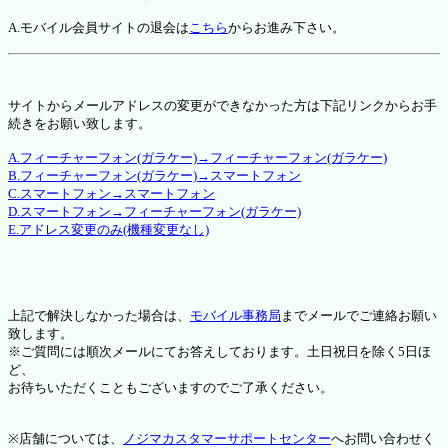
A.モバイル会員サイトの退会は
こちら
からお進み下さい。
サイトからメールアドレスの変更ができなかった方は下記リンクからお手
続きをお願い致します。
A.フィーチャーフォン(ガラケー)→フィーチャーフォン(ガラケー)
B.フィーチャーフォン(ガラケー)→スマートフォン
C.スマートフォン→スマートフォン
D.スマートフォン→フィーチャーフォン(ガラケー)
E.アドレス変更のみ(機種変更なし)
上記で解決しなかった場合は、
モバイル事務局
までメールでご連絡お願い
致します。
※ご質問には順次メールにてお答えしております。土日祝日を除く5日ほ
ど、
お待ちいただくこともございますのでご了承ください。
※店舗については、
ノジマカスタマーサポートセンター
へお問い合わせく