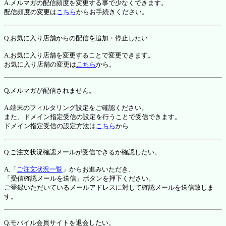
A.メルマガの配信頻度を変更する事で少なくできます。
配信頻度の変更は
こちら
からお手続きください。
Q.お気に入り店舗からの配信を追加・停止したい
A.お気に入り店舗を変更することで変更できます。
お気に入り店舗の変更は
こちら
から。
Q.メルマガが配信されません。
A.端末のフィルタリング設定をご確認ください。
また、ドメイン指定受信の設定を行うことで受信できます。
ドメイン指定受信の設定方法は
こちら
から
Q.ご注文状況確認メールが受信できるか確認したい。
A.「
ご注文状況一覧
」からお進みいただき、
「受信確認メールを送信」ボタンを押下ください。
ご登録いただいているメールアドレスに対して確認メールを送信致しま
す。
Q.モバイル会員サイトを退会したい。