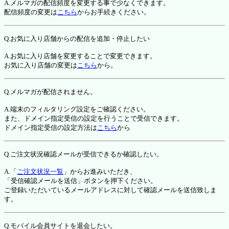
A.メルマガの配信頻度を変更する事で少なくできます。
配信頻度の変更は
こちら
からお手続きください。
Q.お気に入り店舗からの配信を追加・停止したい
A.お気に入り店舗を変更することで変更できます。
お気に入り店舗の変更は
こちら
から。
Q.メルマガが配信されません。
A.端末のフィルタリング設定をご確認ください。
また、ドメイン指定受信の設定を行うことで受信できます。
ドメイン指定受信の設定方法は
こちら
から
Q.ご注文状況確認メールが受信できるか確認したい。
A.「
ご注文状況一覧
」からお進みいただき、
「受信確認メールを送信」ボタンを押下ください。
ご登録いただいているメールアドレスに対して確認メールを送信致しま
す。
Q.モバイル会員サイトを退会したい。