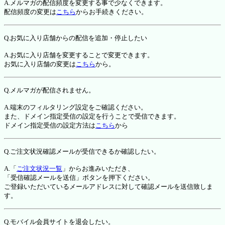
A.メルマガの配信頻度を変更する事で少なくできます。
配信頻度の変更は
こちら
からお手続きください。
Q.お気に入り店舗からの配信を追加・停止したい
A.お気に入り店舗を変更することで変更できます。
お気に入り店舗の変更は
こちら
から。
Q.メルマガが配信されません。
A.端末のフィルタリング設定をご確認ください。
また、ドメイン指定受信の設定を行うことで受信できます。
ドメイン指定受信の設定方法は
こちら
から
Q.ご注文状況確認メールが受信できるか確認したい。
A.「
ご注文状況一覧
」からお進みいただき、
「受信確認メールを送信」ボタンを押下ください。
ご登録いただいているメールアドレスに対して確認メールを送信致しま
す。
Q.モバイル会員サイトを退会したい。