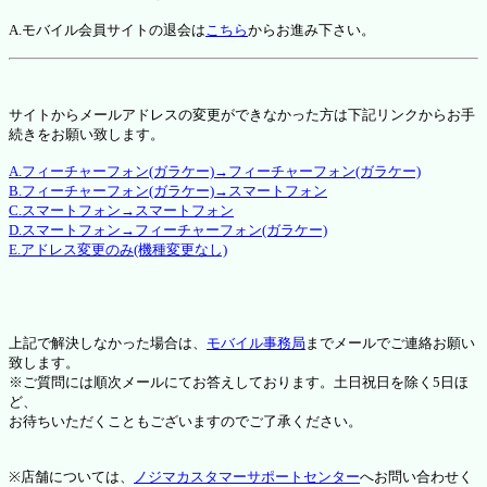
A.モバイル会員サイトの退会は
こちら
からお進み下さい。
サイトからメールアドレスの変更ができなかった方は下記リンクからお手
続きをお願い致します。
A.フィーチャーフォン(ガラケー)→フィーチャーフォン(ガラケー)
B.フィーチャーフォン(ガラケー)→スマートフォン
C.スマートフォン→スマートフォン
D.スマートフォン→フィーチャーフォン(ガラケー)
E.アドレス変更のみ(機種変更なし)
上記で解決しなかった場合は、
モバイル事務局
までメールでご連絡お願い
致します。
※ご質問には順次メールにてお答えしております。土日祝日を除く5日ほ
ど、
お待ちいただくこともございますのでご了承ください。
※店舗については、
ノジマカスタマーサポートセンター
へお問い合わせく