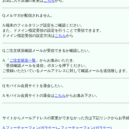
お気に入り店舗の変更は
こちら
から。
Q.メルマガが配信されません。
A.端末のフィルタリング設定をご確認ください。
また、ドメイン指定受信の設定を行うことで受信できます。
ドメイン指定受信の設定方法は
こちら
から
Q.ご注文状況確認メールが受信できるか確認したい。
A.「
ご注文状況一覧
」からお進みいただき、
「受信確認メールを送信」ボタンを押下ください。
ご登録いただいているメールアドレスに対して確認メールを送信致します
Q.モバイル会員サイトを退会したい。
A.モバイル会員サイトの退会は
こちら
からお進み下さい。
サイトからメールアドレスの変更ができなかった方は下記リンクからお手
A.フィーチャーフォン(ガラケー)→フィーチャーフォン(ガラケー)