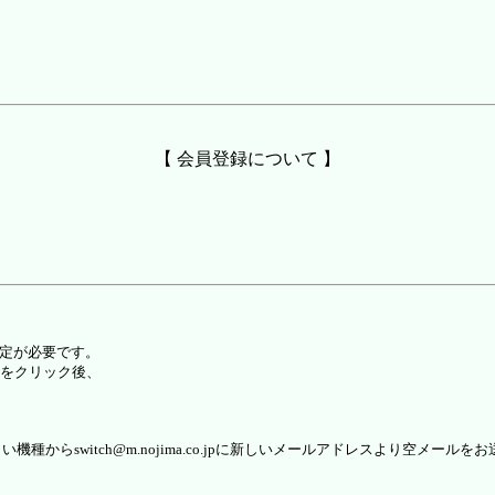
【 会員登録について 】
設定が必要です。
をクリック後、
らswitch@m.nojima.co.jpに新しいメールアドレスより空メールを