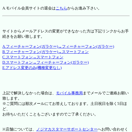
A.モバイル会員サイトの退会は
こちら
からお進み下さい。
サイトからメールアドレスの変更ができなかった方は下記リンクからお手
続きをお願い致します。
A.フィーチャーフォン(ガラケー)→フィーチャーフォン(ガラケー)
B.フィーチャーフォン(ガラケー)→スマートフォン
C.スマートフォン→スマートフォン
D.スマートフォン→フィーチャーフォン(ガラケー)
E.アドレス変更のみ(機種変更なし)
上記で解決しなかった場合は、
モバイル事務局
までメールでご連絡お願い
致します。
※ご質問には順次メールにてお答えしております。土日祝日を除く5日ほ
ど、
お待ちいただくこともございますのでご了承ください。
※店舗については、
ノジマカスタマーサポートセンター
へお問い合わせく