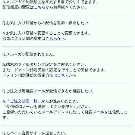
A.メルマガの配信頻度を変更する事で少なくできます。
配信頻度の変更は
こちら
からお手続きください。
Q.お気に入り店舗からの配信を追加・停止したい
A.お気に入り店舗を変更することで変更できます。
お気に入り店舗の変更は
こちら
から。
Q.メルマガが配信されません。
A.端末のフィルタリング設定をご確認ください。
また、ドメイン指定受信の設定を行うことで受信できます。
ドメイン指定受信の設定方法は
こちら
から
Q.ご注文状況確認メールが受信できるか確認したい。
A.「
ご注文状況一覧
」からお進みいただき、
「受信確認メールを送信」ボタンを押下ください。
ご登録いただいているメールアドレスに対して確認メールを送信致しま
す。
Q.モバイル会員サイトを退会したい。